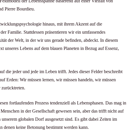
s Feldmodell der Lebensspanne basierend auf einer Vielfalt von
d Pierre Bourdieu.
wicklungspsychologie hinaus, mit ihrem Akzent auf die
der Familie. Stattdessen präsentieren wir ein umfassendes
t der Welt, in der wir uns gerade befinden, abdeckt. In diesem
ext unseres Lebens auf dem blauen Planeten in Bezug auf Essenz,
auf die jeder und jede im Leben trifft. Jedes dieser Felder beschreibt
 auf Erden: Wir müssen lernen, wir müssen handeln, wir müssen
 zurücktreten.
sen fortlaufenden Prozess tendenziell als Lebensphasen. Das mag in
enschen in der Gesellschaft gewesen sein, aber das trifft nicht auf
n unserem globalen Dorf ausgesetzt sind. Es gibt dabei Zeiten im
, in denen keine Betonung bestimmt werden kann.