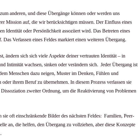
d zum anderen, und diese Übergänge können oder werden uns
rer Mission auf, die wir berücksichtigen müssen. Der Einfluss eines
nen Identität oder Persönlichkeit assoziiert wird. Das Betreten eines
auf. Das Verlassen eines Feldes markiert einen weiteren Übergang.
st, ändern sich sich viele Aspekte deiner vertrauten Identität – in
und Intimität wachsen, sinken oder verändern sich. Jeder Übergang ist
in dem Menschen dazu neigen, Muster im Denken, Fühlen und
ion oder ihrem Beruf zu übernehmen. In diesem Prozess verlassen sie
r Dissoziation zweiter Ordnung, um die Reaktivierung von Problemen
ie oft einschränkende Bilder des nächsten Feldes: Familien, Peer-
le an, die helfen, den Übergang zu vollziehen, aber diese Konzepte
.