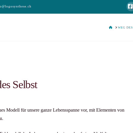
fo@logosynthese.ch
HOME
WEG DES
es Selbst
neues Modell für unsere ganze Lebensspanne vor, mit Elementen von
u.