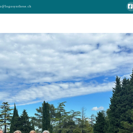
fo@logosynthese.ch